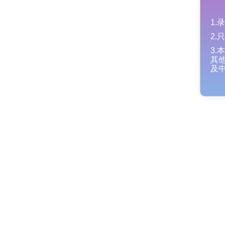
1
2
3
其
及