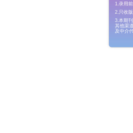
1.录
2.只
3.本
其他渠
及中介