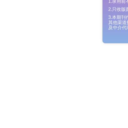
1.录
2.只
3.本
其他渠
及中介