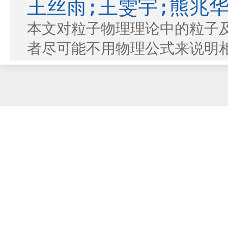
王丝雨;王雯宇;熊兆华
本文对粒子物理理论中的粒子
者尽可能不用物理公式来说明
对称性破缺,对粒子物理理论
基元的理解进行描述。本文也
论。
2019年06期 v.29;No.19
读]
[
下载
1030K]
[下载次数：
1505
] |
10
] |[阅读次数：
21
]