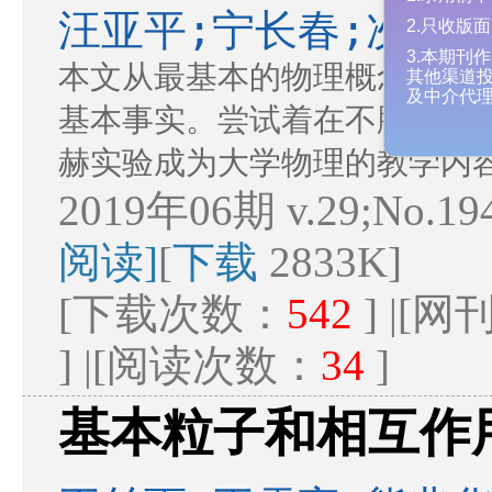
1.录用
汪亚平;宁长春;次仁尼
2.只收
本文从最基本的物理概念出发,
3.本期
其他渠道
及中介代
基本事实。尝试着在不脱离大学
赫实验成为大学物理的教学内
2019年06期 v.29;No.19
阅读]
[
下载
2833K]
[下载次数：
542
] |[
] |[阅读次数：
34
]
基本粒子和相互作