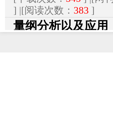
] |[阅读次数：
383
]
量纲分析以及应用
孙博华;
本文系统介绍了量纲分析方法
典型应用(点源爆炸、管流阻力
的普适性.
2016年06期 v.26;No.17
读]
[
下载
395K]
[下载次数：
1451
] |