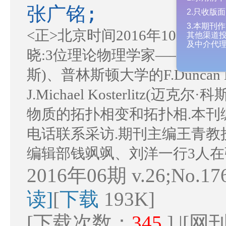
1.录用
张广铭;
2.只收
<正>北京时间2016年10月4
3.本期
其他渠道
及中介代
晓:3位理论物理学家——美国华盛顿大
斯)、普林斯顿大学的F.Duncan 
J.Michael Kosterlitz
物质的拓扑相变和拓扑相.本
电话联系采访.期刊主编王青教
编辑部钱飒飒、刘洋一行3人在
2016年06期 v.26;No.17
读]
[
下载
193K]
[下载次数：
345
] |[