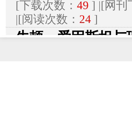
[下载次数：
49
] |[
|[阅读次数：
24
]
牛顿、爱因斯坦与
刘源俊;
本文尝试模仿伽里略对话录的
史上的巨人超越时空进行对话,
容环绕相对论、以太说、量子论
2008年04期 No.126 2-
107K]