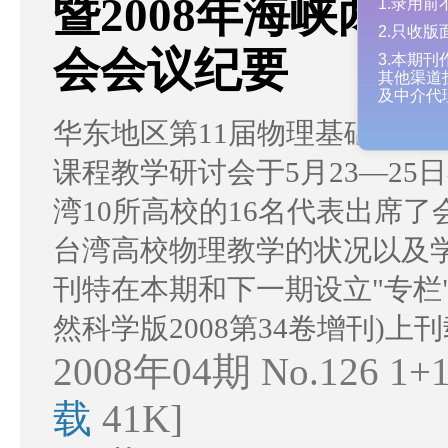
暨2008年海峡两
1.录
2.只
会会议纪要
3.本
其他渠
及中介
华东地区第11届物理基础课程
课程教学研讨会于5月23—25
湾10所高校的16名代表出席
台湾高校物理教学的状况以及学
刊特在本期和下一期设立"专栏
然科学版2008第34卷增刊)
2008年04期 No.126 1
载
41K]