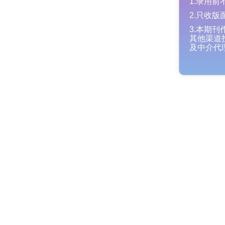
1.录用
2.只收
3.本
其他渠
及中介