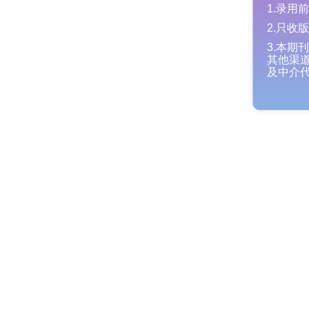
1.录
2.只
3.本
其他渠
及中介